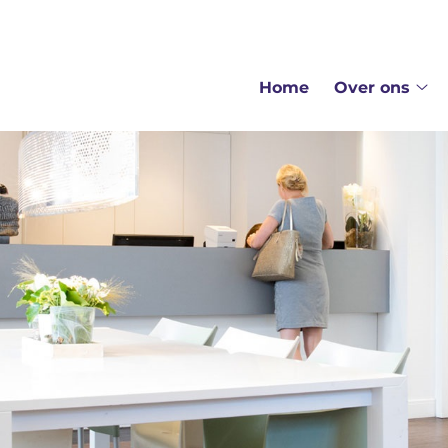
enu
Home
Over ons
Ov
on
su