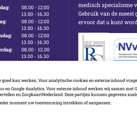
medisch specialisme v
tot
dag:
08.00
- 12:00
Gebruik van de meest 
tot
13.00
- 16.30
tot
ag:
08.00
- 12:00
ervoor dat u kunt wor
tot
13.00
- 16.30
tot
sdag:
08.00
- 12:00
tot
13.00
- 16.30
tot
rdag:
08.00
- 12.00
tot
13.00
- 16.30
tot
ag:
08.00
- 12.00
tot
13.00
- 16.30
e goed kan werken. Voor analytische cookies en externe inhoud vra
 en Google Analytics. Voor externe inhoud werken wij samen met G
vertellen en ZorgkaartNederland. Deze partijen kunnen gegevens zoa
p ieder moment uw toestemming intrekken of aanpassen.