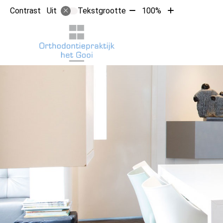
Tekst
Tekst
Contrast
Tekstgrootte
100%
Uit
verkleinen
vergroten
met
met
Hoofdm
10%
10%