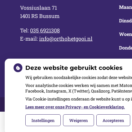
Maan
Vossiuslaan 71
1401 RS Bussum
Dinsd
Tel:
035 6921308
Woen
E-mail:
info@orthohetgooi.nl
Donde
Vrijd
Deze website gebruikt cookies
Wij gebruiken noodzakelijke cookies zodat deze websit
Voor analytische cookies werken wij samen met Matomo
Facebook, Instagram, X (Twitter), Qualizorg, Patiënten
Via Cookie-instellingen onderaan de website kunt u o
Over ons
Kwaliteit
Inschrijven
Contact
Lees meer over onze Privacy- en Cookieverklaring.
Instellingen
Weigeren
Accepteren